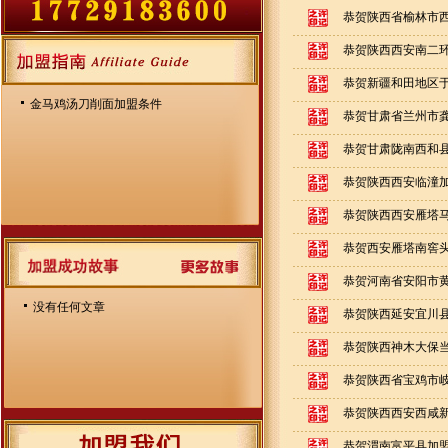
恭贺陕西省榆林市西沙
恭贺陕西西安南二环西
恭贺新疆和田地区于田
金马鸡汤刀削面加盟条件
恭贺甘肃省兰州市龚家
恭贺甘肃陇南西和县加
恭贺陕西西安临潼加盟
恭贺陕西西安雁塔马腾
恭贺西安雁塔南窖头村
恭贺河南省安阳市黄河
没有任何文章
恭贺陕西延安宜川县加
恭贺陕西神木大保当镇
恭贺陕西省宝鸡市岐
恭贺陕西西安西咸新区
恭贺渭南富平县加盟金